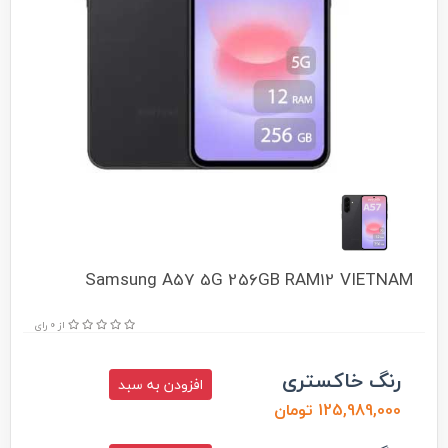
Samsung A57 5G 256GB RAM12 VIETNAM
از 0 رای
رنگ خاکستری
افزودن به سبد
125,989,000 تومان