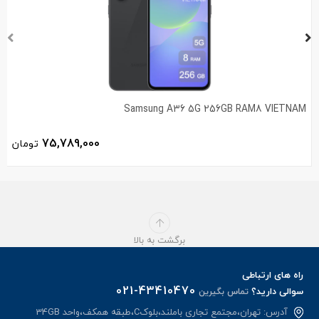
Samsung A36 5G 256GB RAM8 VIETNAM
75,789,000
تومان
برگشت به بالا
راه های ارتباطی
021-43410470
سوالی دارید؟
تماس بگیرین
آدرس: تهران،مجتمع تجاری باملند،بلوکC،طبقه همکف،واحد 34GB