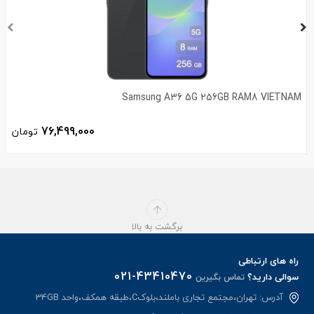
Samsung A36 5G 256GB RAM8 VIETNAM
76,499,000
تومان
برگشت به بالا
راه های ارتباطی
021-43410470
سوالی دارید؟
تماس بگیرین
آدرس: تهران،مجتمع تجاری باملند،بلوکC،طبقه همکف،واحد 34GB