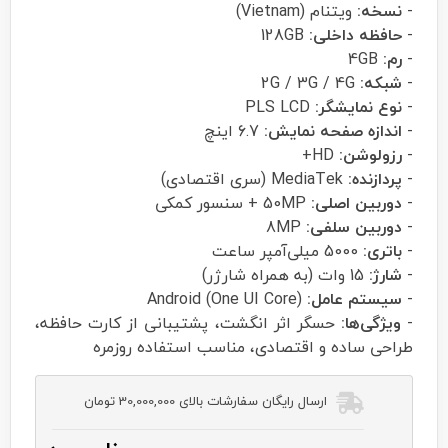
-
نسخه:
ویتنام (Vietnam)
-
حافظه داخلی:
128GB
-
رم:
4GB
-
شبکه:
2G / 3G / 4G
-
نوع نمایشگر:
PLS LCD
-
اندازه صفحه نمایش:
6.7 اینچ
-
رزولوشن:
HD+
-
پردازنده:
MediaTek (سری اقتصادی)
-
دوربین اصلی:
50MP + سنسور کمکی
-
دوربین سلفی:
8MP
-
باتری:
5000 میلی‌آمپر ساعت
-
شارژ:
15 وات (به همراه شارژر)
-
سیستم عامل:
Android (One UI Core)
-
ویژگی‌ها:
حسگر اثر انگشت، پشتیبانی از کارت حافظه،
طراحی ساده و اقتصادی، مناسب استفاده روزمره
ارسال رایگان سفارشات بالای 30,000,000 تومان