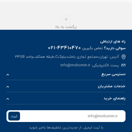
برگشت به بالا
راه های ارتباطی
021-43410470
سوالی دارید؟
تماس بگیرین
آدرس: تهران،مجتمع تجاری باملند،بلوکC،طبقه همکف،واحد 34GB
پست الکترونیکی:
info@mobomin.ir
دسترسی سریع
خدمات مشتریان
راهنمای خرید
ثبت
با ثبت ایمیل، از جدید‌ترین تخفیف‌ها با‌خبر شوید