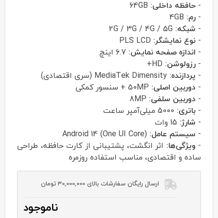
-
حافظه داخلی:
64GB
-
رم:
4GB
-
شبکه:
2G / 3G / 4G / 5G
-
نوع نمایشگر:
PLS LCD
-
اندازه صفحه نمایش:
6.7 اینچ
-
رزولوشن:
HD+
-
پردازنده:
MediaTek Dimensity (سری اقتصادی)
-
دوربین اصلی:
50MP + سنسور کمکی
-
دوربین سلفی:
8MP
-
باتری:
5000 میلی‌آمپر ساعت
-
شارژ:
15 وات
-
سیستم عامل:
Android 14 (One UI Core)
-
ویژگی‌ها:
اثر انگشت، پشتیبانی از کارت حافظه، طراحی
ساده و اقتصادی، مناسب استفاده روزمره
ارسال رایگان سفارشات بالای 30,000,000 تومان
ناموجود