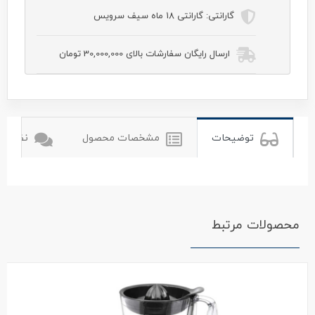
گارانتی:
گارانتی 18 ماه سیف سرویس
ارسال رایگان سفارشات بالای 30,000,000 تومان
tulips
تولیپس
توضیحات
مشخصات محصول
نظرات ک
محصولات مرتبط