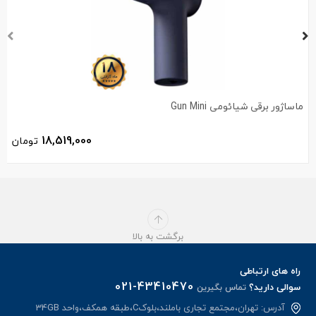
ماساژور برقی شیائومی Gun Mini
18,519,000
تومان
برگشت به بالا
راه های ارتباطی
021-43410470
سوالی دارید؟
تماس بگیرین
آدرس: تهران،مجتمع تجاری باملند،بلوکC،طبقه همکف،واحد 34GB