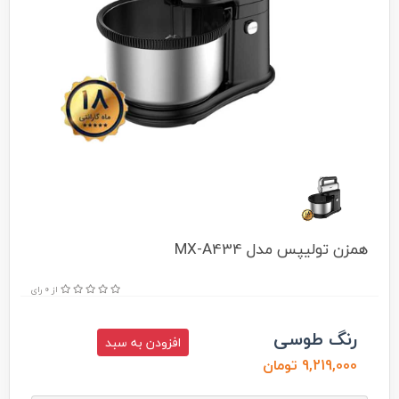
همزن تولیپس مدل MX-A434
از 0 رای
رنگ طوسی
افزودن به سبد
9,219,000 تومان