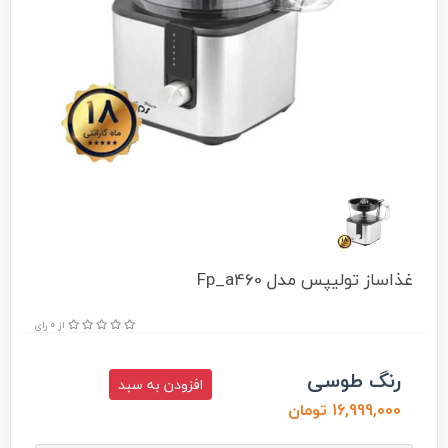
غذاساز تولیپس مدل Fp_a460
از 0 رای
رنگ طوسی
افزودن به سبد
16,999,000 تومان