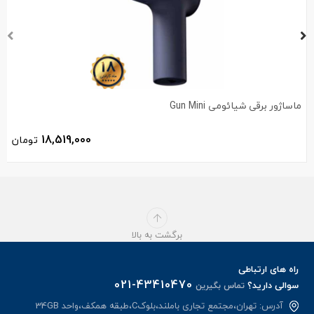
ماساژور برقی شیائومی Gun Mini
18,519,000
تومان
برگشت به بالا
راه های ارتباطی
021-43410470
سوالی دارید؟
تماس بگیرین
آدرس: تهران،مجتمع تجاری باملند،بلوکC،طبقه همکف،واحد 34GB