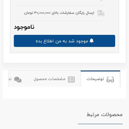
ارسال رایگان سفارشات بالای 30,000,000 تومان
ناموجود
موجود شد به من اطلاع بده
شیائومی
xiomi
توضیحات
مشخصات محصول
نظرات ک
محصولات مرتبط