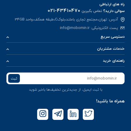
راه های ارتباطی
021-43410470
سوالی دارید؟
تماس بگیرین
آدرس: تهران،مجتمع تجاری باملند،بلوکC،طبقه همکف،واحد 34GB
پست الکترونیکی:
info@mobomin.ir
دسترسی سریع
خدمات مشتریان
راهنمای خرید
ثبت
با ثبت ایمیل، از جدید‌ترین تخفیف‌ها با‌خبر شوید
همراه ما باشید!