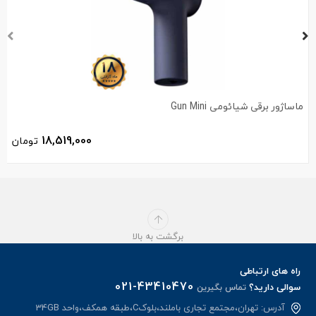
ماساژور برقی شیائومی Gun Mini
18,519,000
تومان
برگشت به بالا
راه های ارتباطی
021-43410470
سوالی دارید؟
تماس بگیرین
آدرس: تهران،مجتمع تجاری باملند،بلوکC،طبقه همکف،واحد 34GB