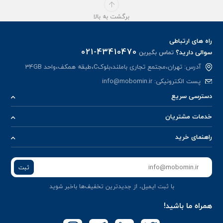
برگشت به بالا
راه های ارتباطی
021-43410470
سوالی دارید؟
تماس بگیرین
آدرس: تهران،مجتمع تجاری باملند،بلوکC،طبقه همکف،واحد 34GB
پست الکترونیکی:
info@mobomin.ir
دسترسی سریع
خدمات مشتریان
راهنمای خرید
ثبت
با ثبت ایمیل، از جدید‌ترین تخفیف‌ها با‌خبر شوید
همراه ما باشید!