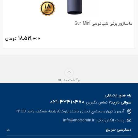
ماساژور برقی شیائومی Gun Mini
18,519,000
تومان
برگشت به بالا
راه های ارتباطی
021-43410470
سوالی دارید؟
تماس بگیرین
آدرس: تهران،مجتمع تجاری باملند،بلوکC،طبقه همکف،واحد 34GB
پست الکترونیکی:
info@mobomin.ir
دسترسی سریع