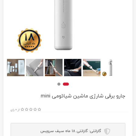
جارو برقی شارژی ماشین شیائومی mini
از 0 رای
گارانتی:
گارانتی 18 ماه سیف سرویس