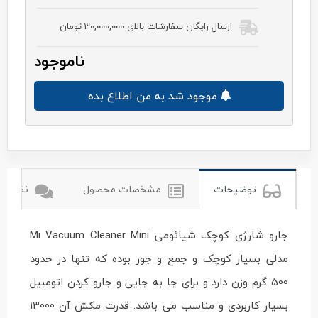
ارسال رایگان سفارشات بالای 30,000,000 تومان
ناموجود
موجود شد به من اطلاع بده
شیائومی
xiomi
توضیحات
مشخصات محصول
نظرات ک
جارو شارژی کوچک شیائومی Mi Vacuum Cleaner Mini
مدلی بسیار کوچک و جمع و جور بوده که تنها در حدود
500 گرم وزن دارد و برای جا به جایی و جارو کردن اتومبیل
بسیار کاربردی و مناسب می باشد. قدرت مکش آن 13000