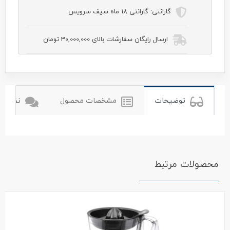
گارانتی:
گارانتی 18 ماه سیف سرویس
ارسال رایگان سفارشات بالای 30,000,000 تومان
tulips
تولیپس
توضیحات
مشخصات محصول
نظرات ک
محصولات مرتبط