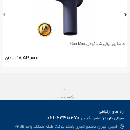
ماساژور برقی شیائومی Gun Mini
18,519,000
تومان
برگشت به بالا
راه های ارتباطی
021-43410470
سوالی دارید؟
تماس بگیرین
آدرس: تهران،مجتمع تجاری باملند،بلوکC،طبقه همکف،واحد 34GB