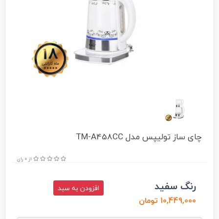
چای ساز تولیپس مدل TM-A458CC
از 0 رای
رنگ سفید
افزودن به سبد
10,449,000 تومان