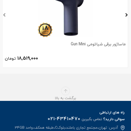
ماساژور برقی شیائومی Gun Mini
18,519,000
تومان
برگشت به بالا
راه های ارتباطی
021-43410470
سوالی دارید؟
تماس بگیرین
آدرس: تهران،مجتمع تجاری باملند،بلوکC،طبقه همکف،واحد 34GB