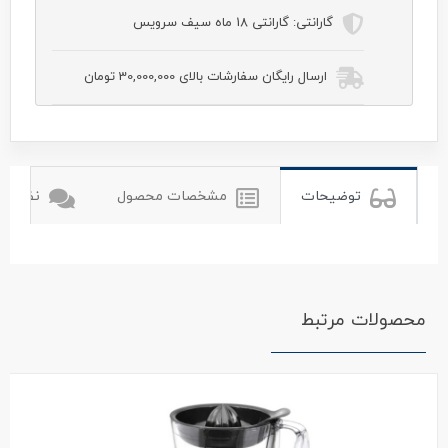
گارانتی:
گارانتی 18 ماه سیف سرویس
ارسال رایگان سفارشات بالای 30,000,000 تومان
tulips
تولیپس
توضیحات
مشخصات محصول
نظرات ک
محصولات مرتبط