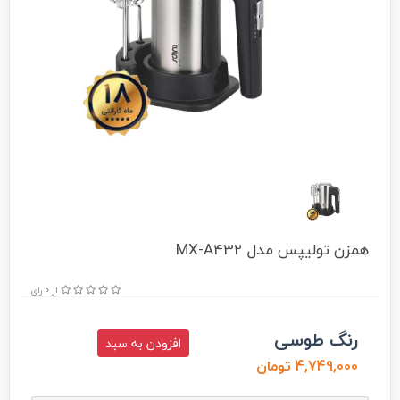
همزن تولیپس مدل MX-A432
از 0 رای
رنگ طوسی
افزودن به سبد
4,749,000 تومان