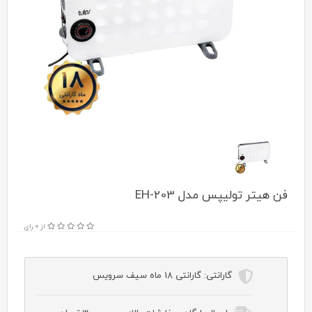
فن هیتر تولیپس مدل EH-203
از 0 رای
گارانتی:
گارانتی 18 ماه سیف سرویس