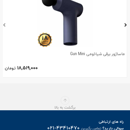
ماساژور برقی شیائومی Gun Mini
18,519,000
تومان
برگشت به بالا
راه های ارتباطی
021-43410470
سوالی دارید؟
تماس بگیرین