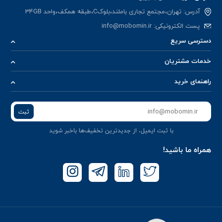
آدرس: تهران،مجتمع تجاری باملند،بلوکC،طبقه همکف،واحد 34GB
پست الکترونیکی:
info@mobomin.ir
دسترسی سریع
خدمات مشتریان
راهنمای خرید
ثبت
با ثبت ایمیل، از جدید‌ترین تخفیف‌ها با‌خبر شوید
همراه ما باشید!