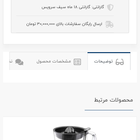
گارانتی:
گارانتی 18 ماه سیف سرویس
ارسال رایگان سفارشات بالای 30,000,000 تومان
tulips
تولیپس
توضیحات
مشخصات محصول
نظرات ک
محصولات مرتبط