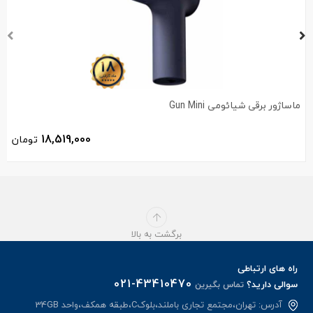
ماساژور برقی شیائومی Gun Mini
18,519,000
تومان
برگشت به بالا
راه های ارتباطی
021-43410470
سوالی دارید؟
تماس بگیرین
آدرس: تهران،مجتمع تجاری باملند،بلوکC،طبقه همکف،واحد 34GB