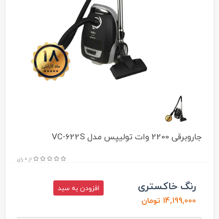
جاروبرقی 2200 وات تولیپس مدل VC-622S
از 0 رای
رنگ خاکستری
افزودن به سبد
14,199,000 تومان