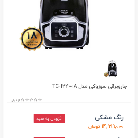
جاروبرقی سوزوکی مدل TC-I2400A
از 0 رای
رنگ مشکی
افزودن به سبد
14,999,000 تومان