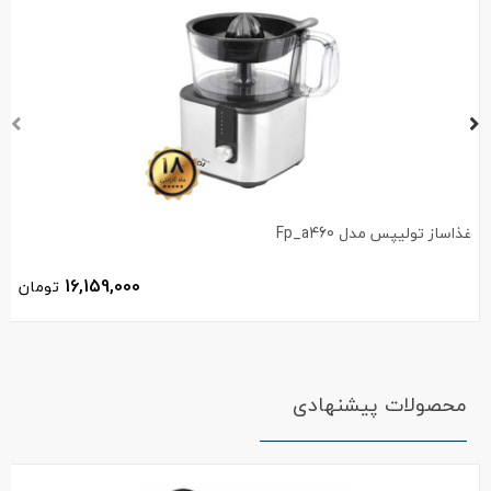
غذاساز تولیپس مدل Fp_a460
16,159,000
تومان
محصولات پیشنهادی