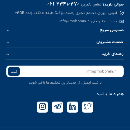
021-43410470
سوالی دارید؟
تماس بگیرین
آدرس: تهران،مجتمع تجاری باملند،بلوکC،طبقه همکف،واحد 34GB
پست الکترونیکی:
info@mobomin.ir
دسترسی سریع
خدمات مشتریان
راهنمای خرید
ثبت
با ثبت ایمیل، از جدید‌ترین تخفیف‌ها با‌خبر شوید
همراه ما باشید!