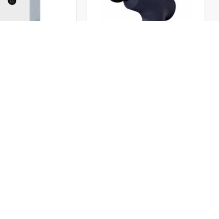
ماساژور برقی شیائومی Gun Mini
Lite
19,000
18,519,000
تومان
راه های ارتباطی
دسترسی س
021-43410470
سوالی دارید؟
درباره ما
تماس بگیرین