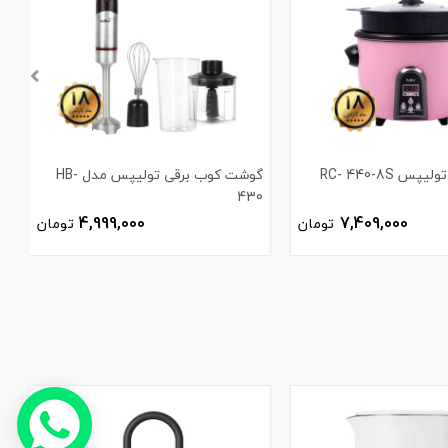
س RC- 440-8S
گوشت کوب برقی تولیپس مدل HB-
چ
430
4,999,000
7,409,000
تومان
تومان