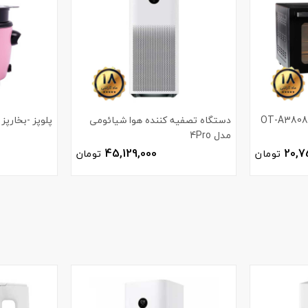
دستگاه تصفیه کننده هوا شیائومی
پلوپز -بخارپز تولیپ
مدل 4Pro
45,129,000
20,7
تومان
تومان