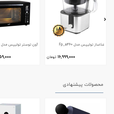
غذاساز تولیپس مدل Fp_a460
آون توستر تولیپس مدل OT-A3808
59,000
16,999,000
تومان
محصولات پیشنهادی