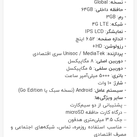
- نسخه:
Global
- حافظه داخلی:
64GB
- رم:
3GB
- شبکه:
4G LTE
- نمایشگر:
IPS LCD
- اندازه صفحه:
6.52 اینچ
- رزولوشن:
HD+
- پردازنده:
Unisoc / MediaTek سری اقتصادی
- دوربین اصلی:
8 مگاپیکسل
- دوربین سلفی:
5 مگاپیکسل
- باتری:
5000 میلی‌آمپر ساعت
- شارژ:
10 وات
- سیستم عامل:
Android (نسخه سبک یا Go Edition)
- سایر ویژگی‌ها:
– پشتیبانی از دو سیم‌کارت
– درگاه کارت حافظه microSD
– جک 3.5 میلی‌متری هدفون
– مناسب استفاده روزمره، تماس، شبکه‌های اجتماعی و
مصرف اقتصادی