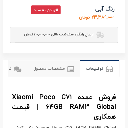
رنگ آبی
افزودن به سبد
23,389,000 تومان
ارسال رایگان سفارشات بالای 30,000,000 تومان
شیائومی
توضیحات
مشخصات محصول
نظرات ک
فروش عمده Xiaomi Poco C71
64GB RAM3 Global | قیمت
همکاری
Xiaomi Poco C71 64GB RAM3 Global یک گوشی