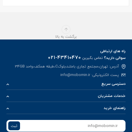
برگشت به بالا
راه های ارتباطی
021-43410470
سوالی دارید؟
تماس بگیرین
آدرس: تهران،مجتمع تجاری باملند،بلوکC،طبقه همکف،واحد 34GB
پست الکترونیکی:
info@mobomin.ir
دسترسی سریع
خدمات مشتریان
راهنمای خرید
ثبت