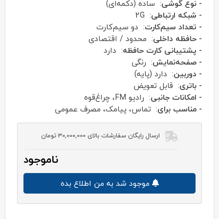
- نوع گوشی
: ساده (دکمه‌ای)
- شبکه ارتباطی
: 2G
- تعداد سیم‌کارت
: دو سیم‌کارت
- حافظه داخلی
: محدود / اقتصادی
- پشتیبانی کارت حافظه
: دارد
- صفحه‌نمایش
: رنگی
- دوربین
: دارد (پایه)
- باتری
: قابل تعویض
- امکانات جانبی
: رادیو FM، چراغ‌قوه
- مناسب برای
: تماس، پیامک، مصرف عمومی
ارسال رایگان سفارشات بالای 30,000,000 تومان
ناموجود
موجود شد به من اطلاع بده
orod