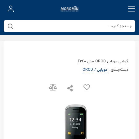
گوشی موبایل OROD مدل F240
دسته‌بندی
:
موبایل
/
OROD