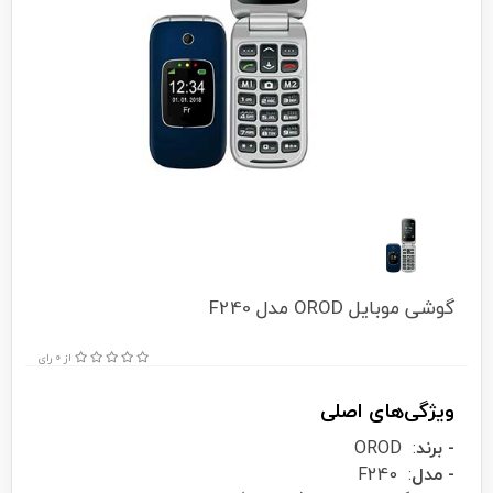
گوشی موبایل OROD مدل F240
از 0 رای
ویژگی‌های اصلی
- برند
: OROD
- مدل
: F240