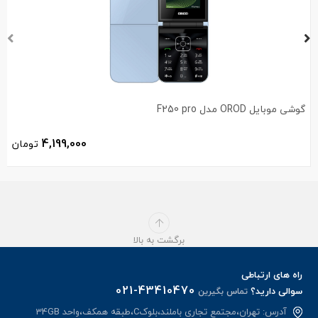
گوشی موبایل OROD مدل F250 pro
4,199,000
تومان
برگشت به بالا
راه های ارتباطی
021-43410470
سوالی دارید؟
تماس بگیرین
آدرس: تهران،مجتمع تجاری باملند،بلوکC،طبقه همکف،واحد 34GB