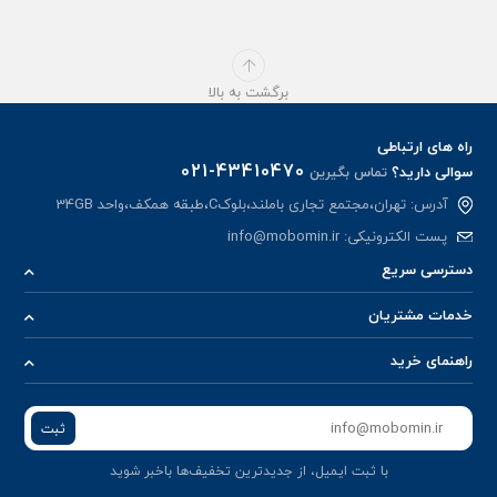
برگشت به بالا
راه های ارتباطی
021-43410470
سوالی دارید؟
تماس بگیرین
آدرس: تهران،مجتمع تجاری باملند،بلوکC،طبقه همکف،واحد 34GB
پست الکترونیکی:
info@mobomin.ir
دسترسی سریع
خدمات مشتریان
راهنمای خرید
ثبت
با ثبت ایمیل، از جدید‌ترین تخفیف‌ها با‌خبر شوید