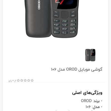
گوشی موبایل OROD مدل 106
از 0 رای
ویژگی‌های اصلی
- برند
: OROD
- مدل
: 106