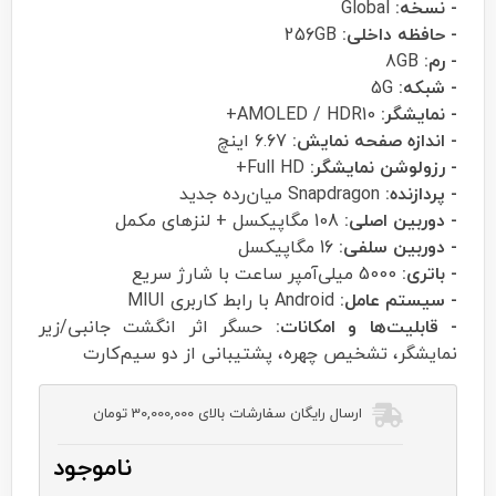
- نسخه:
Global
- حافظه داخلی:
256GB
- رم:
8GB
- شبکه:
5G
- نمایشگر:
AMOLED / HDR10+
- اندازه صفحه نمایش:
6.67 اینچ
- رزولوشن نمایشگر:
Full HD+
- پردازنده:
Snapdragon میان‌رده‌ جدید
- دوربین اصلی:
108 مگاپیکسل + لنزهای مکمل
- دوربین سلفی:
16 مگاپیکسل
- باتری:
5000 میلی‌آمپر ساعت با شارژ سریع
- سیستم عامل:
Android با رابط کاربری MIUI
- قابلیت‌ها و امکانات:
حسگر اثر انگشت جانبی/زیر
نمایشگر، تشخیص چهره، پشتیبانی از دو سیم‌کارت
ارسال رایگان سفارشات بالای 30,000,000 تومان
ناموجود