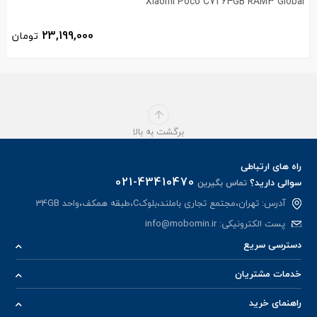
Xiaomi Poco C71 64GB RAM3 Global
23,199,000
تومان
برگشت به بالا
راه های ارتباطی
021-43410470
سوالی دارید؟
تماس بگیرین
آدرس: تهران،مجتمع تجاری باملند،بلوکC،طبقه همکف،واحد 34GB
پست الکترونیکی:
info@mobomin.ir
دسترسی سریع
خدمات مشتریان
راهنمای خرید