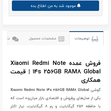
موجود شد به من اطلاع بده
شیائومی
توضیحات
مشخصات محصول
نظرات ک
فروش عمده Xiaomi Redmi Note
14s 256GB RAM8 Global | قیمت
همکاری
گوشی
Xiaomi Redmi Note 14s 256GB RAM8 Global
یکی از مدل‌های پرفروش و اقتصادی بازار میان‌رده است که
با حافظه 256 گیگابایت و رم 8 گیگابایت، نیاز اکثر