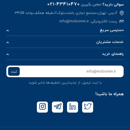
021-43410470
سوالی دارید؟
تماس بگیرین
آدرس: تهران،مجتمع تجاری باملند،بلوکC،طبقه همکف،واحد 34GB
پست الکترونیکی:
info@mobomin.ir
دسترسی سریع
خدمات مشتریان
راهنمای خرید
ثبت
با ثبت ایمیل، از جدید‌ترین تخفیف‌ها با‌خبر شوید
همراه ما باشید!