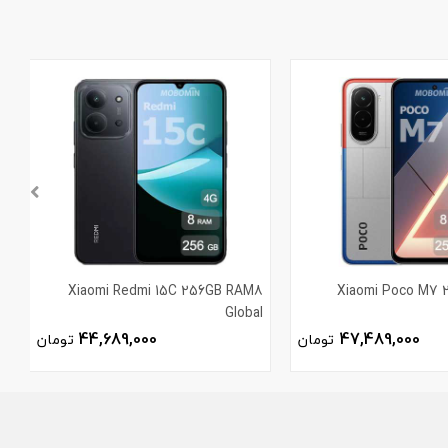
4
Xiaomi Redmi 15C 256GB RAM8
Xiaomi Poco M7
l
Global
44,689,000
47,489,000
تومان
تومان