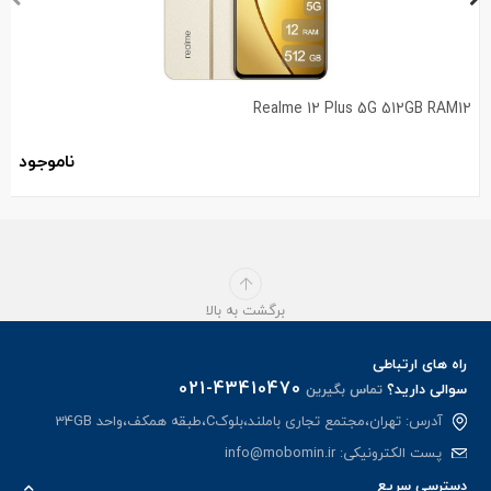
Realme 12 Plus 5G 512GB RAM12
ناموجود
برگشت به بالا
راه های ارتباطی
021-43410470
سوالی دارید؟
تماس بگیرین
آدرس: تهران،مجتمع تجاری باملند،بلوکC،طبقه همکف،واحد 34GB
پست الکترونیکی:
info@mobomin.ir
دسترسی سریع