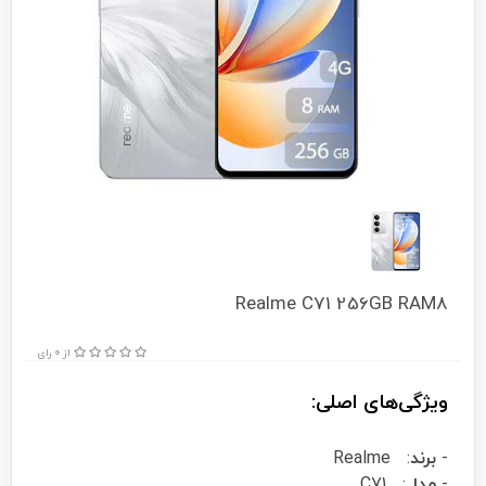
Realme C71 256GB RAM8
از 0 رای
ویژگی‌های اصلی:
-
برند
: Realme
-
مدل
: C71