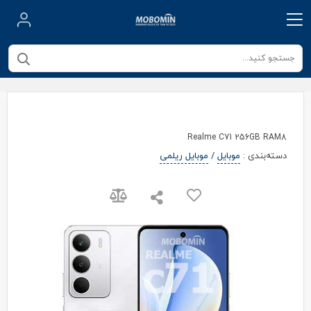
Realme C71 256GB RAM8
دسته‌بندی
:
موبایل
/
موبایل ریلمی