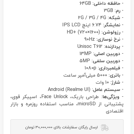
-
حافظه داخلی:
64GB
-
رم:
3GB
-
شبکه:
2G / 3G / 4G
-
نمایشگر:
6.74 اینچ IPS LCD
-
رزولوشن:
HD+ (720×1600)
-
نرخ نوسازی:
90Hz
-
پردازنده:
Unisoc T612
-
دوربین اصلی:
13MP
-
دوربین سلفی:
5MP
-
فیلمبرداری:
1080p
-
باتری:
5000 میلی‌آمپر ساعت
-
شارژ:
10 وات
-
سیستم عامل:
Android (Realme UI)
-
ویژگی‌ها:
طراحی باریک، Face Unlock، اسپیکر قوی،
پشتیبانی از microSD، مناسب استفاده روزمره و بازار
اقتصادی
ارسال رایگان سفارشات بالای 30,000,000 تومان