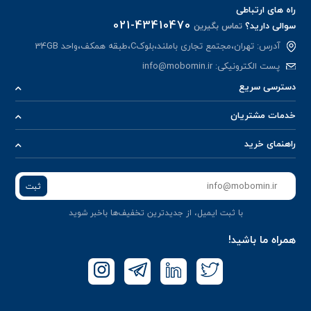
راه های ارتباطی
021-43410470
سوالی دارید؟
تماس بگیرین
آدرس: تهران،مجتمع تجاری باملند،بلوکC،طبقه همکف،واحد 34GB
پست الکترونیکی:
info@mobomin.ir
دسترسی سریع
خدمات مشتریان
راهنمای خرید
ثبت
با ثبت ایمیل، از جدید‌ترین تخفیف‌ها با‌خبر شوید
همراه ما باشید!