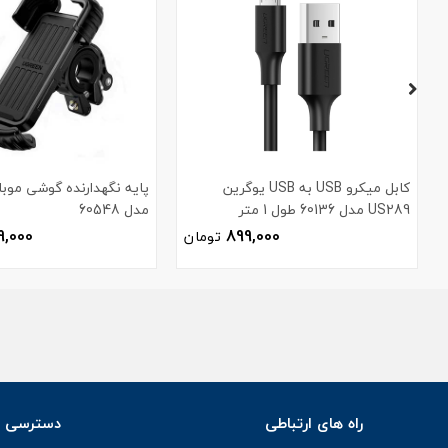
کابل میکرو USB به USB یوگرین
پایه نگهدارنده گوشی موبا
US289 مدل 60136 طول 1 متر
مدل 60548
9,000
899,000
تومان
راه های ارتباطی
دسترسی س