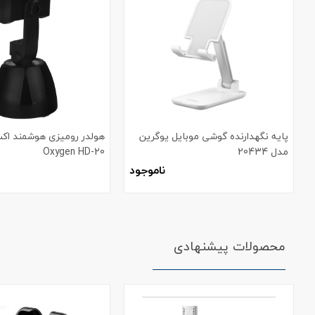
پایه نگهدارنده گوشی موبایل یوگرین
هولدر رومیزی هوشمند اک
مدل 20434
Oxygen HD-20
ناموجود
محصولات پیشنهادی