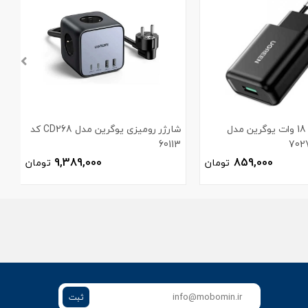
شارژر دیواری 18 وات یوگرین مدل
شارژر رومیزی یوگرین مدل CD268 کد
60113
م
9,389,000
859,000
تومان
تومان
ثبت