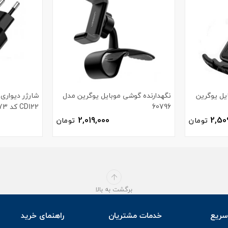
یل یوگرین
نگهدارنده گوشی موبایل یوگرین مدل
60796
CD122 کد 70273
2,019,000
2,50
تومان
تومان
برگشت به بالا
ریع
خدمات مشتریان
راهنمای خرید