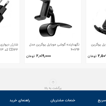
یل یوگرین
نگهدارنده گوشی موبایل یوگرین مدل
60796
CD122 کد 70273
2,019,000
2,50
تومان
تومان
برگشت به بالا
ریع
خدمات مشتریان
راهنمای خرید