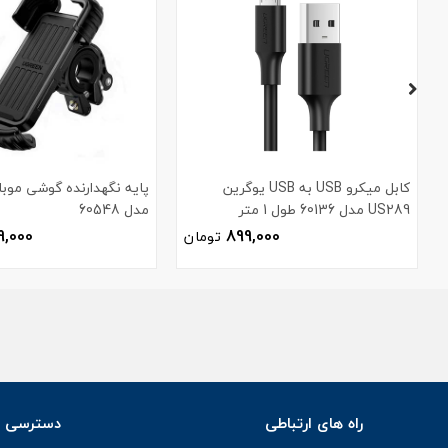
کابل میکرو USB به USB یوگرین
پایه نگهدارنده گوشی موبا
US289 مدل 60136 طول 1 متر
مدل 60548
9,000
899,000
تومان
راه های ارتباطی
دسترسی س