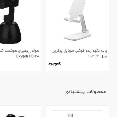
پایه نگهدارنده گوشی موبایل یوگرین
هولدر رومیزی هوشمند اک
مدل 20434
Oxygen HD-20
ناموجود
محصولات پیشنهادی