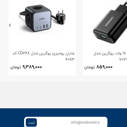
شارژر دیواری 18 وات یوگرین مدل
شارژر رومیزی یوگرین مدل CD268 کد
60113
م
9,389,000
859,000
تومان
تومان
ثبت