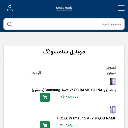
موبایل سامسونگ
تصویر
عنوان
قیمت
با شارژر Samsung A07 64GB RAM4 CHINA(بنفش)
۲۶,۸۸۹,۰۰۰
Samsung A07 128GB RAM4(بنفش)
۳۰,۸۸۹,۰۰۰