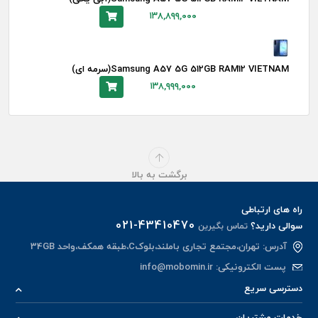
۱۳۸,۸۹۹,۰۰۰
Samsung A57 5G 512GB RAM12 VIETNAM(سرمه ای)
۱۳۸,۹۹۹,۰۰۰
برگشت به بالا
راه های ارتباطی
021-43410470
سوالی دارید؟
تماس بگیرین
آدرس: تهران،مجتمع تجاری باملند،بلوکC،طبقه همکف،واحد 34GB
پست الکترونیکی:
info@mobomin.ir
دسترسی سریع
خدمات مشتریان