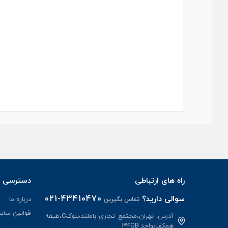
راه های ارتباطی
دسترسی س
021-43410470
سوالی دارید؟
درباره ما
تماس بگیرین
قوانین سای
آدرس: تهران،مجتمع تجاری باملند،بلوکC،طبقه
همکف،واحد 34GB