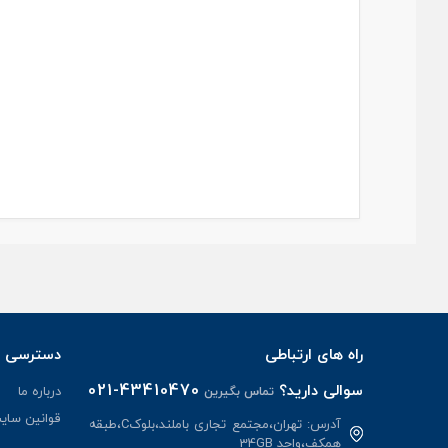
راه های ارتباطی
دسترسی س
021-43410470
سوالی دارید؟
درباره ما
تماس بگیرین
قوانین سای
آدرس: تهران،مجتمع تجاری باملند،بلوکC،طبقه
همکف،واحد 34GB