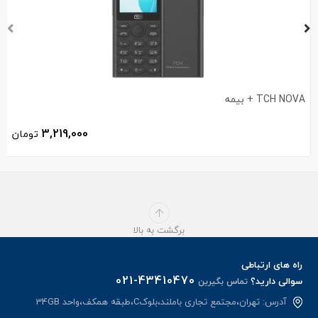
TCH NOVA + بیمه
3,219,000
تومان
برگشت به بالا
راه های ارتباطی
021-43410470
سوالی دارید؟
تماس بگیرین
آدرس: تهران،مجتمع تجاری باملند،بلوکC،طبقه همکف،واحد 34GB