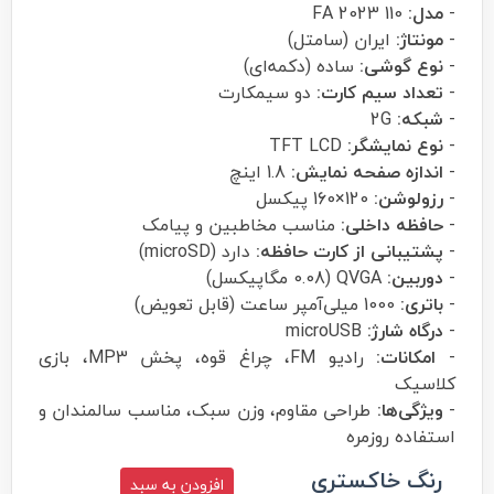
-
مدل:
110 FA 2023
-
مونتاژ:
ایران (سامتل)
-
نوع گوشی:
ساده (دکمه‌ای)
-
تعداد سیم کارت:
دو سیمکارت
-
شبکه:
2G
-
نوع نمایشگر:
TFT LCD
-
اندازه صفحه نمایش:
1.8 اینچ
-
رزولوشن:
120×160 پیکسل
-
حافظه داخلی:
مناسب مخاطبین و پیامک
-
پشتیبانی از کارت حافظه:
دارد (microSD)
-
دوربین:
QVGA (0.08 مگاپیکسل)
-
باتری:
1000 میلی‌آمپر ساعت (قابل تعویض)
-
درگاه شارژ:
microUSB
-
امکانات:
رادیو FM، چراغ قوه، پخش MP3، بازی
کلاسیک
-
ویژگی‌ها:
طراحی مقاوم، وزن سبک، مناسب سالمندان و
استفاده روزمره
رنگ خاکستری
افزودن به سبد