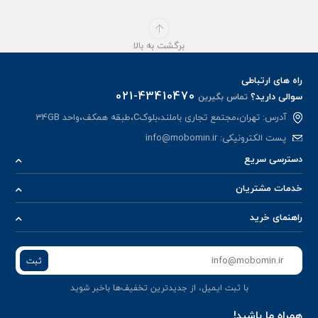
برگشت به بالا
راه های ارتباطی
021-43410470
سوالی دارید؟
تماس بگیرین
آدرس: تهران،مجتمع تجاری باملند،بلوکC،طبقه همکف،واحد 34GB
پست الکترونیکی:
info@mobomin.ir
دسترسی سریع
خدمات مشتریان
راهنمای خرید
ثبت
با ثبت ایمیل، از جدید‌ترین تخفیف‌ها با‌خبر شوید
همراه ما باشید!