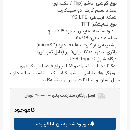
-
نوع گوشی:
تاشو (Flip / دکمه‌ای)
-
تعداد سیم کارت:
دو سیمکارت
-
شبکه ارتباطی:
4G LTE
-
نوع نمایشگر:
TFT
-
اندازه صفحه نمایش:
حدود 2.4 اینچ
-
حافظه داخلی:
128MB
-
پشتیبانی از کارت حافظه:
دارد (microSD)
-
باتری:
حدود 1700 میلی‌آمپر (قابل تعویض)
-
درگاه شارژ:
USB Type-C
-
امکانات:
بلوتوث، رادیو FM، چراغ قوه، اسپیکر قوی
-
ویژگی‌ها:
طراحی تاشو کلاسیک، مناسب سالمندان،
حمل آسان و محافظت بهتر از صفحه‌کلید
ارسال رایگان سفارشات بالای 30,000,000 تومان
ناموجود
موجود شد به من اطلاع بده