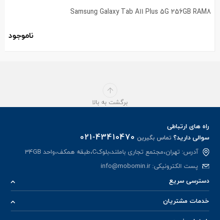
Samsung Galaxy Tab A11 Plus 5G 256GB RAM8
ناموجود
برگشت به بالا
راه های ارتباطی
021-43410470
سوالی دارید؟
تماس بگیرین
آدرس: تهران،مجتمع تجاری باملند،بلوکC،طبقه همکف،واحد 34GB
پست الکترونیکی:
info@mobomin.ir
دسترسی سریع
خدمات مشتریان