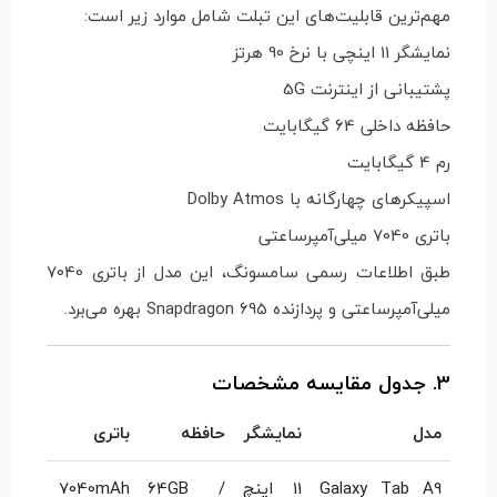
مهم‌ترین قابلیت‌های این تبلت شامل موارد زیر است:
نمایشگر 11 اینچی با نرخ 90 هرتز
پشتیبانی از اینترنت 5G
حافظه داخلی 64 گیگابایت
رم 4 گیگابایت
اسپیکرهای چهارگانه با Dolby Atmos
باتری 7040 میلی‌آمپرساعتی
طبق اطلاعات رسمی سامسونگ، این مدل از باتری 7040
میلی‌آمپرساعتی و پردازنده Snapdragon 695 بهره می‌برد.
3. جدول مقایسه مشخصات
مدل
نمایشگر
حافظه
باتری
Galaxy Tab A9
11 اینچ
64GB /
7040mAh