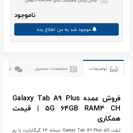
ارسال رایگان سفارشات بالای 30,000,000 تومان
ناموجود
موجود شد به من اطلاع بده
سامسونگ
توضیحات
مشخصات محصول
نظرات ک
فروش عمده Galaxy Tab A9 Plus
5G 64GB RAM4 CH | قیمت
همکاری
تبلت Galaxy Tab A9 Plus 5G نسخه 64 گیگابایت با رم