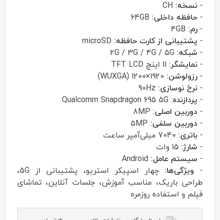
-
نسخه:
CH
-
حافظه داخلی:
64GB
-
رم:
4GB
-
پشتیبانی از کارت حافظه:
microSD
-
شبکه:
2G / 3G / 4G / 5G
-
نمایشگر:
11 اینچ TFT LCD
-
رزولوشن:
1920×1200 (WUXGA)
-
نرخ نوسازی:
90Hz
-
پردازنده:
Qualcomm Snapdragon 695 5G
-
دوربین اصلی:
8MP
-
دوربین سلفی:
5MP
-
باتری:
7040 میلی‌آمپر ساعت
-
شارژ:
15 وات
-
سیستم عامل:
Android
-
ویژگی‌ها:
چهار اسپیکر استریو، پشتیبانی از 5G،
طراحی باریک، مناسب آموزش، جلسات آنلاین، تماشای
فیلم و استفاده روزمره