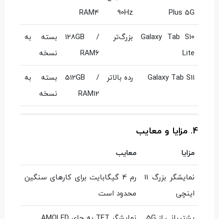
RAM4
90Hz
Plus 5G
Galaxy Tab S10
بزرگ‌تر
128GB /
بسته به
Lite
RAM6
نسخه
Galaxy Tab S11
رده بالاتر
512GB /
بسته به
RAM12
نسخه
4. مزایا و معایب
مزایا
معایب
نمایشگر بزرگ 11
رم 4 گیگابایت برای کارهای سنگین
اینچی
محدود است
پشتیبانی از 5G
نمایشگر TFT به جای AMOLED