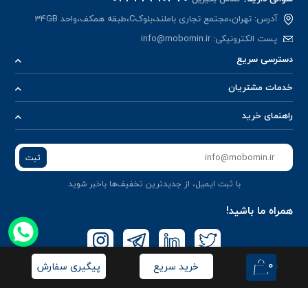
آدرس: تهران،مجتمع تجاری باملند،بلوکC،طبقه همکف،واحد 34GB
پست الکترونیکی:
info@mobomin.ir
دسترسی سریع
خدمات مشتریان
راهنمای خرید
ثبت
با ثبت ایمیل، از جدید‌ترین تخفیف‌ها با‌خبر شوید
همراه ما باشید!
0
خرید سریع
پیگیری سفارش