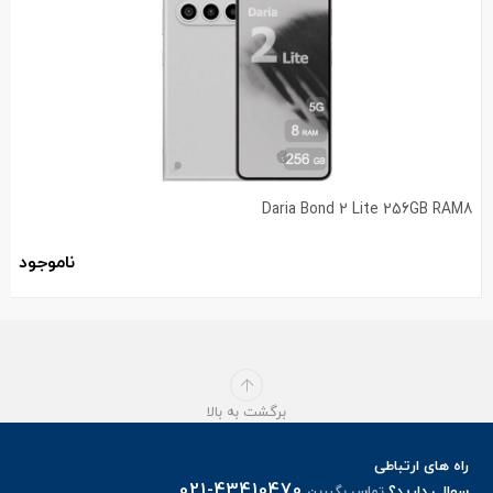
Daria Bond 2 Lite 256GB RAM8
ناموجود
برگشت به بالا
راه های ارتباطی
021-43410470
سوالی دارید؟
تماس بگیرین