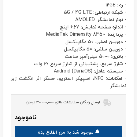
-
رم:
12GB
-
شبکه ارتباطی:
5G / 4G LTE
-
نوع نمایشگر:
AMOLED
-
اندازه صفحه نمایش:
6.67 اینچ
-
پردازنده:
MediaTek Dimensity 8350
-
دوربین اصلی:
50 مگاپیکسل
-
دوربین سلفی:
50 مگاپیکسل
-
باتری:
5000 میلی‌آمپر ساعت
-
شارژ سریع:
پشتیبانی از شارژ سریع 66 وات
-
سیستم عامل:
Android (DariaOS)
-
امکانات:
NFC، اسپیکر استریو، حسگر اثر انگشت زیر
نمایشگر
ارسال رایگان سفارشات بالای 30,000,000 تومان
ناموجود
موجود شد به من اطلاع بده