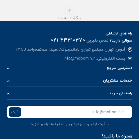
برگشت به بالا
راه های ارتباطی
021-43410470
سوالی دارید؟
تماس بگیرین
آدرس: تهران،مجتمع تجاری باملند،بلوکC،طبقه همکف،واحد 34GB
پست الکترونیکی:
info@mobomin.ir
دسترسی سریع
خدمات مشتریان
راهنمای خرید
ثبت
با ثبت ایمیل، از جدید‌ترین تخفیف‌ها با‌خبر شوید
همراه ما باشید!