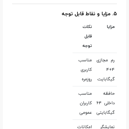
5. مزایا و نقاط قابل توجه
مزایا
نکات
قابل
توجه
رم مجازی
مناسب
4+4
کاربری
گیگابایت
روزمره
حافظه
مناسب
داخلی 64
کاربران
گیگابایتی
عمومی
نمایشگر
امکانات