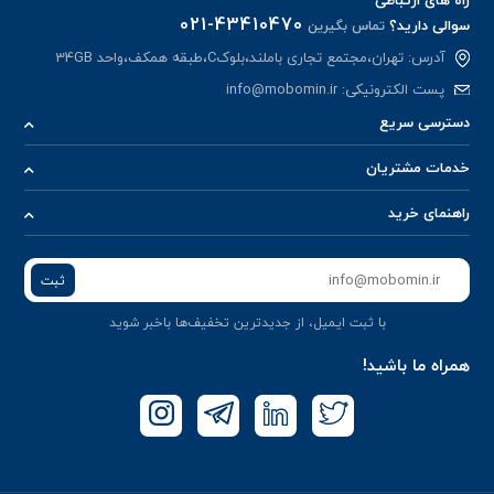
021-43410470
سوالی دارید؟
تماس بگیرین
آدرس: تهران،مجتمع تجاری باملند،بلوکC،طبقه همکف،واحد 34GB
پست الکترونیکی:
info@mobomin.ir
دسترسی سریع
خدمات مشتریان
راهنمای خرید
ثبت
با ثبت ایمیل، از جدید‌ترین تخفیف‌ها با‌خبر شوید
همراه ما باشید!