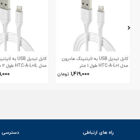
کابل تبدیل USB به لایتنینگ هادرون
کابل تبدیل USB ب
مدل HTC-A-L01 طول 1 متر
مدل HTC-A-L01L طول 2 متر
9,000
1,419,000
تومان
راه های ارتباطی
دسترسی س