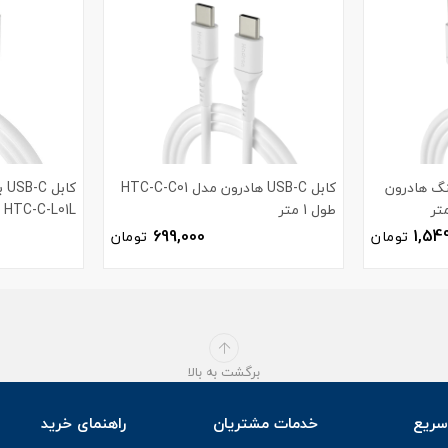
ه لایتنینگ هادرون
کابل USB-C هادرون مدل HTC-C-C01
کا
طول 1 متر
HTC-C-L01L طول 2 متر
699,000
1,54
تومان
تومان
برگشت به بالا
ریع
خدمات مشتریان
راهنمای خرید