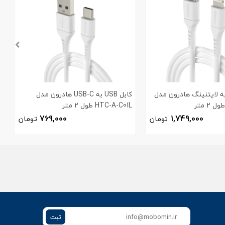
بل USB-C به لایتنینگ هادرون مدل
کابل USB به USB-C هادرون مدل
HTC-A-C01L طول 2 متر
L
769,000
1,749,000
تومان
تومان
ثبت