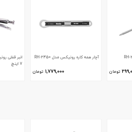
آچار همه کاره رونیکس مدل RH-2450
7 اینچ
1,779,000
299,
تومان
تومان