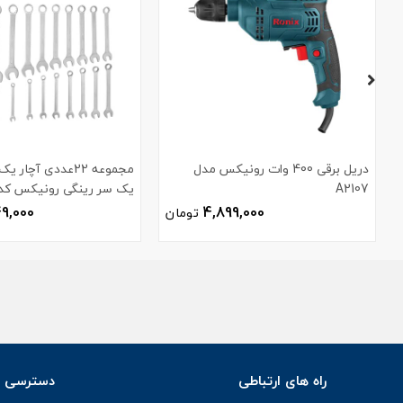
دریل برقی 400 وات رونیکس مدل
مجموعه 22عددی آچا
A2107
یک سر رینگی رونیکس کد H-2103
49,000
4,899,000
تومان
راه های ارتباطی
دسترسی س