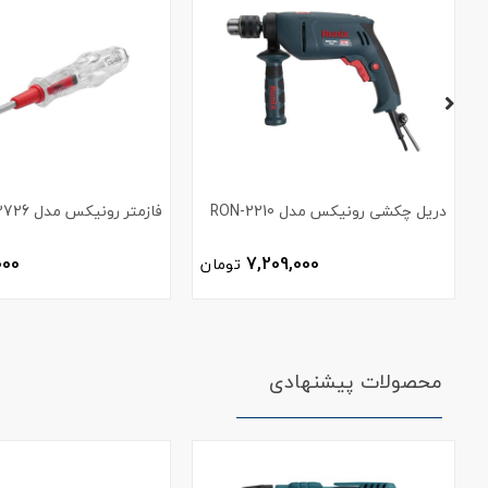
دریل چکشی رونیکس مدل RON-2210
فازمتر رونیکس مدل RH-2726
000
7,209,000
تومان
محصولات پیشنهادی