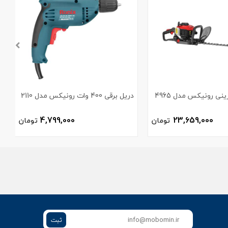
نی رونیکس مدل 4965
دریل برقی 400 وات رونیکس مدل 2110
3
4,799,000
23,659,000
تومان
تومان
ثبت