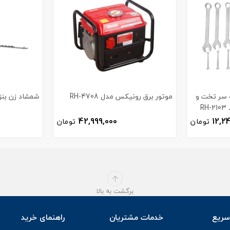
ر یک سر تخت و
موتور برق رونیکس مدل RH-4708
شمشاد زن بنزی
R
42,999,000
12,2
تومان
تومان
برگشت به بالا
ریع
خدمات مشتریان
راهنمای خرید