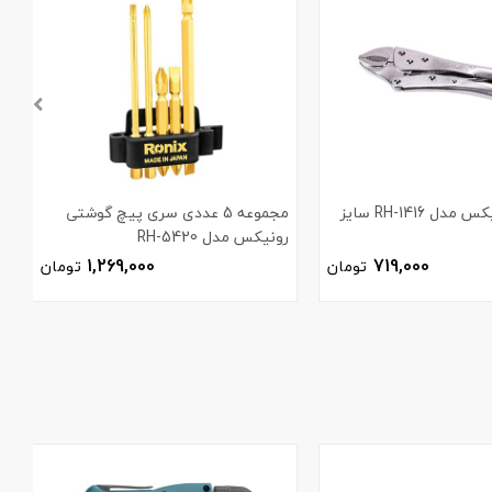
انبر قفلی رونیکس مدل RH-1416 سایز
مجموعه 5 عددی سری پیچ گوشتی
رونیکس مدل RH-5420
3
1,269,000
719,000
تومان
تومان