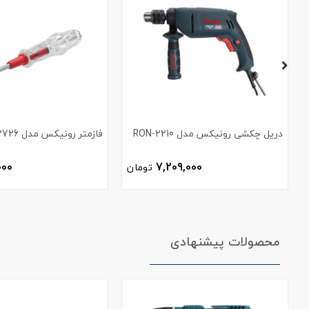
دریل چکشی رونیکس مدل RON-2210
فازمتر رونیکس مدل RH-2726
000
7,209,000
تومان
محصولات پیشنهادی