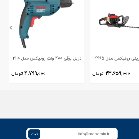
نی رونیکس مدل 4965
دریل برقی 400 وات رونیکس مدل 2110
3
4,799,000
23,659,000
تومان
تومان
ثبت