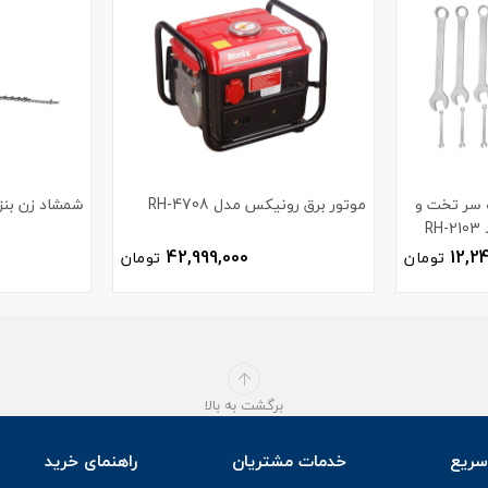
ر یک سر تخت و
موتور برق رونیکس مدل RH-4708
شمشاد زن بنزی
R
42,999,000
12,2
تومان
تومان
برگشت به بالا
ریع
خدمات مشتریان
راهنمای خرید