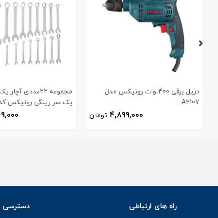
دریل برقی 400 وات رونیکس مدل
مجموعه 22عددی آچا
A2107
یک سر رینگی رونیکس کد H-2103
49,000
4,899,000
تومان
راه های ارتباطی
دسترسی س