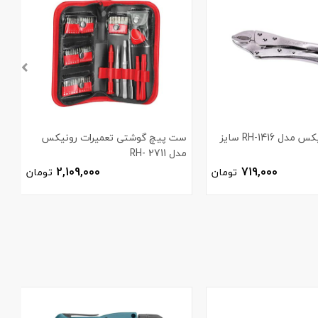
انبر قفلی رونیکس مدل RH-1416 سایز
ست پیچ گوشتی تعمیرات رونیکس
مدل 2711 -RH
ر
2,109,000
719,000
تومان
تومان