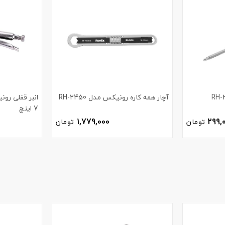
آچار همه کاره رونیکس مدل RH-2450
7 اینچ
1,779,000
299,
تومان
تومان