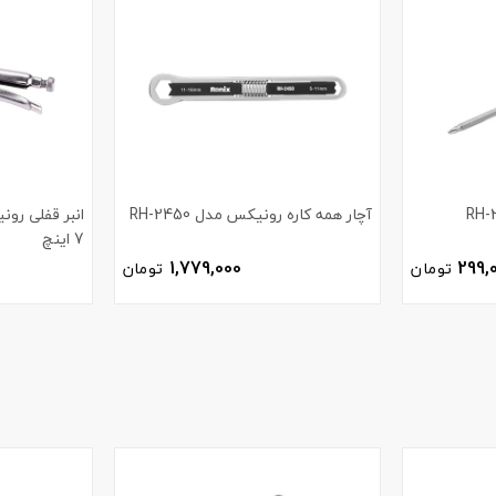
آچار همه کاره رونیکس مدل RH-2450
7 اینچ
1,779,000
299,
تومان
تومان