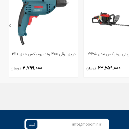
نی رونیکس مدل 4965
دریل برقی 400 وات رونیکس مدل 2110
3
4,799,000
23,659,000
تومان
تومان
ثبت