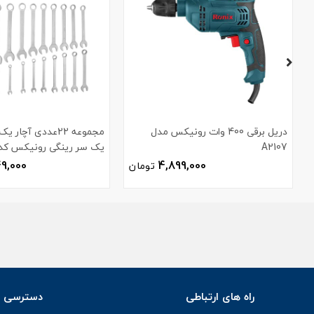
دریل برقی 400 وات رونیکس مدل
مجموعه 22عددی آچا
A2107
یک سر رینگی رونیکس کد H-2103
49,000
4,899,000
تومان
راه های ارتباطی
دسترسی س