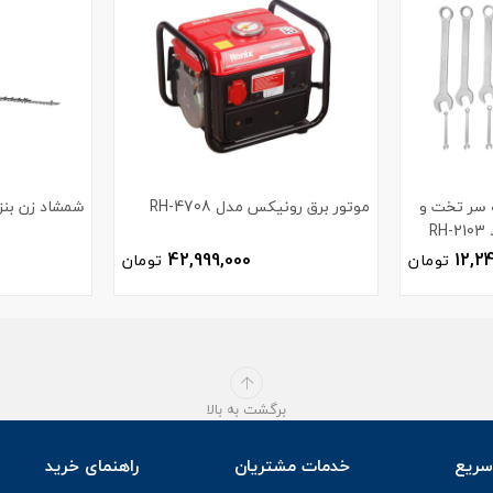
ر یک سر تخت و
موتور برق رونیکس مدل RH-4708
شمشاد زن بنزی
R
42,999,000
12,2
تومان
تومان
برگشت به بالا
ریع
خدمات مشتریان
راهنمای خرید