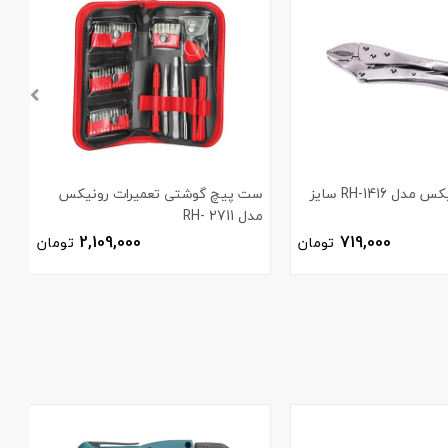
انبر قفلی رونیکس مدل RH-1416 سایز
ست پیچ گوشتی تعمیرات رونیکس
مدل 2711 -RH
ر
2,109,000
719,000
تومان
تومان