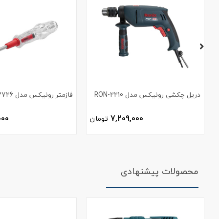
دریل چکشی رونیکس مدل RON-2210
فازمتر رونیکس مدل RH-2726
000
7,209,000
تومان
محصولات پیشنهادی