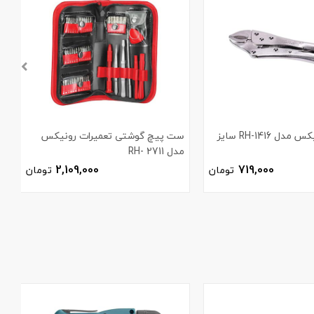
انبر قفلی رونیکس مدل RH-1416 سایز
ست پیچ گوشتی تعمیرات رونیکس
مدل 2711 -RH
ر
2,109,000
719,000
تومان
تومان