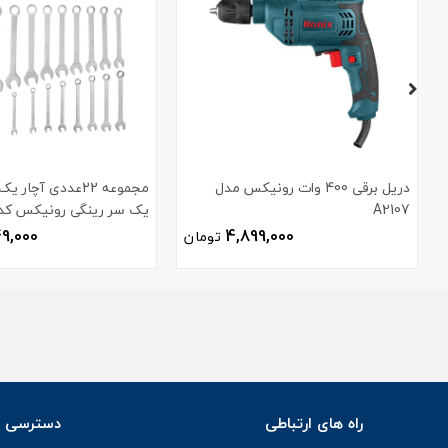
دریل برقی 400 وات رونیکس مدل
مجموعه 22عددی آچا
A2107
یک سر رینگی رونیکس کد H-2103
49,000
4,899,000
تومان
راه های ارتباطی
دسترسی س