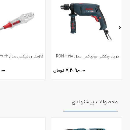
دریل چکشی رونیکس مدل RON-2210
فازمتر رونیکس مدل RH-2726
000
7,209,000
تومان
محصولات پیشنهادی