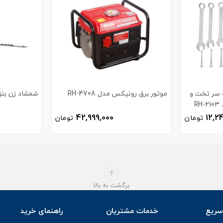
ر یک سر تخت و
موتور برق رونیکس مدل RH-4708
شمشاد زن بنزی
R
42,999,000
12,2
تومان
تومان
برگشت به بالا
ریع
خدمات مشتریان
راهنمای خرید