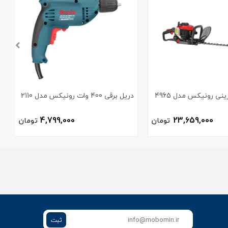
نی رونیکس مدل 4965
دریل برقی 400 وات رونیکس مدل 2110
3
4,799,000
23,659,000
تومان
تومان
ثبت