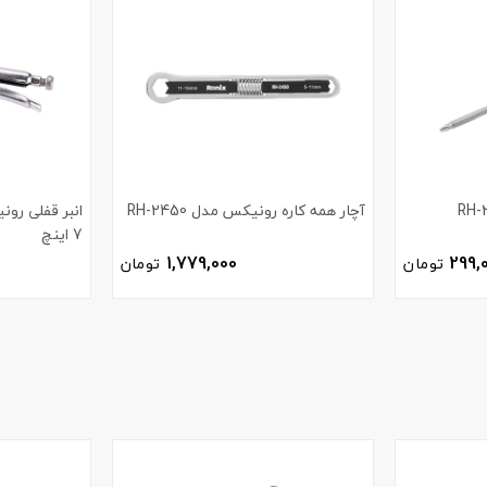
آچار همه کاره رونیکس مدل RH-2450
7 اینچ
1,779,000
299,
تومان
تومان