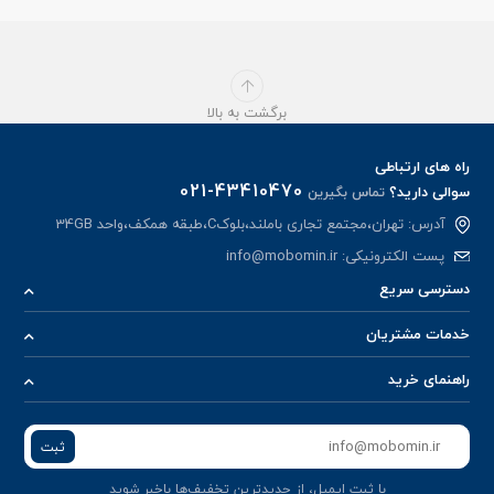
برگشت به بالا
راه های ارتباطی
021-43410470
سوالی دارید؟
تماس بگیرین
آدرس: تهران،مجتمع تجاری باملند،بلوکC،طبقه همکف،واحد 34GB
پست الکترونیکی:
info@mobomin.ir
دسترسی سریع
خدمات مشتریان
راهنمای خرید
ثبت
با ثبت ایمیل، از جدید‌ترین تخفیف‌ها با‌خبر شوید