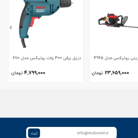
نی رونیکس مدل 4965
دریل برقی 400 وات رونیکس مدل 2110
3
4,799,000
23,659,000
تومان
تومان
ثبت