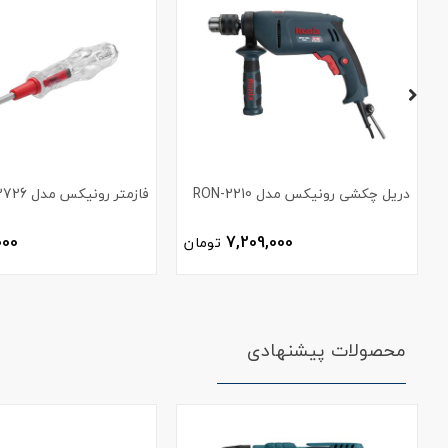
دریل چکشی رونیکس مدل RON-2210
فازمتر رونیکس مدل RH-2726
000
7,209,000
تومان
محصولات پیشنهادی