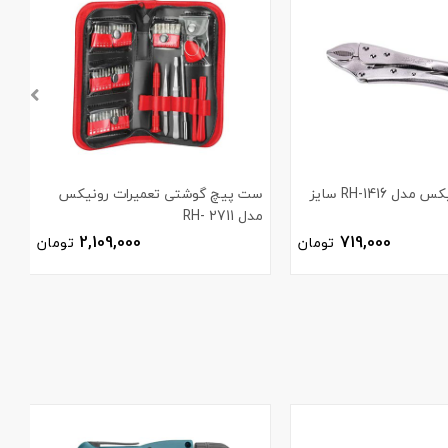
انبر قفلی رونیکس مدل RH-1416 سایز
ست پیچ گوشتی تعمیرات رونیکس
مدل 2711 -RH
ر
2,109,000
719,000
تومان
تومان