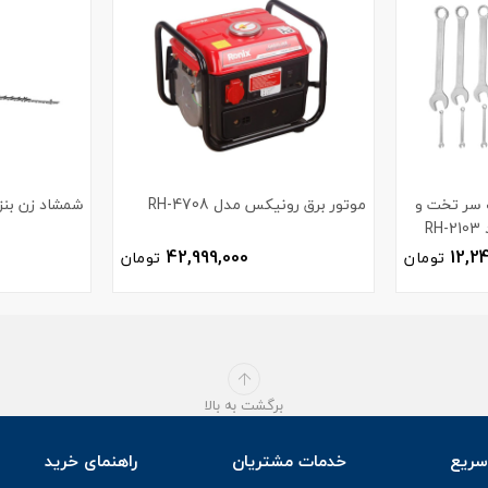
ر یک سر تخت و
موتور برق رونیکس مدل RH-4708
شمشاد زن بنزی
R
42,999,000
12,2
تومان
تومان
برگشت به بالا
ریع
خدمات مشتریان
راهنمای خرید