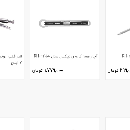
آچار همه کاره رونیکس مدل RH-2450
7 اینچ
1,779,000
299,
تومان
تومان