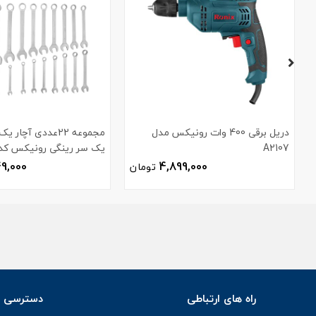
دریل برقی 400 وات رونیکس مدل
مجموعه 22عددی آچا
A2107
یک سر رینگی رونیکس کد H-2103
49,000
4,899,000
تومان
راه های ارتباطی
دسترسی س