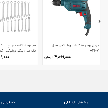
دریل برقی 400 وات رونیکس مدل
مجموعه 22عددی آچا
A2107
یک سر رینگی رونیکس کد H-2103
49,000
4,899,000
تومان
راه های ارتباطی
دسترسی س