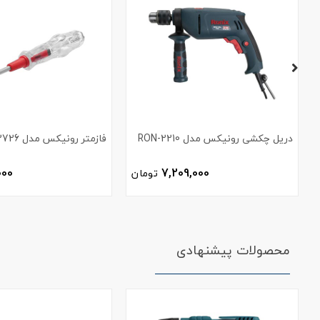
دریل چکشی رونیکس مدل RON-2210
فازمتر رونیکس مدل RH-2726
000
7,209,000
تومان
محصولات پیشنهادی