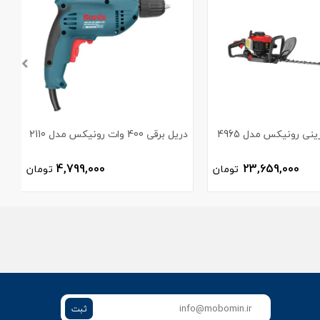
نی رونیکس مدل 4965
دریل برقی 400 وات رونیکس مدل 2110
3
4,799,000
23,659,000
تومان
تومان
ثبت