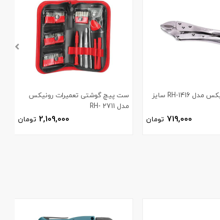
انبر قفلی رونیکس مدل RH-1416 سایز
ست پیچ گوشتی تعمیرات رونیکس
مدل 2711 -RH
ر
2,109,000
719,000
تومان
تومان