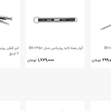
آچار همه کاره رونیکس مدل RH-2450
7 اینچ
1,779,000
299,
تومان
تومان