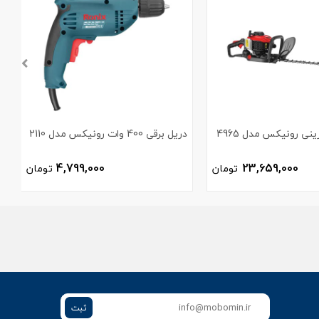
نی رونیکس مدل 4965
دریل برقی 400 وات رونیکس مدل 2110
3
4,799,000
23,659,000
تومان
تومان
ثبت