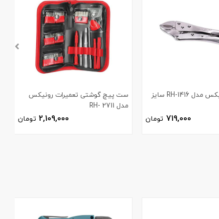
انبر قفلی رونیکس مدل RH-1416 سایز
ست پیچ گوشتی تعمیرات رونیکس
مدل 2711 -RH
ر
2,109,000
719,000
تومان
تومان