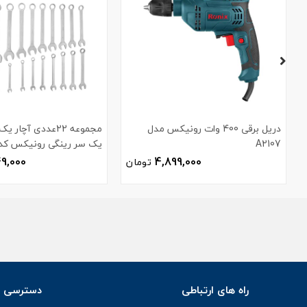
دریل برقی 400 وات رونیکس مدل
مجموعه 22عددی آچا
A2107
یک سر رینگی رونیکس کد H-2103
49,000
4,899,000
تومان
راه های ارتباطی
دسترسی س