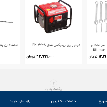
ر یک سر تخت و
موتور برق رونیکس مدل RH-4708
شمشاد زن بنزی
R
42,999,000
12,2
تومان
تومان
برگشت به بالا
ریع
خدمات مشتریان
راهنمای خرید