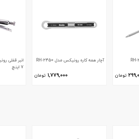
آچار همه کاره رونیکس مدل RH-2450
7 اینچ
1,779,000
299,
تومان
تومان