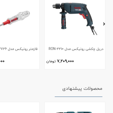
دریل چکشی رونیکس مدل RON-2210
فازمتر رونیکس مدل RH-2726
000
7,209,000
تومان
محصولات پیشنهادی