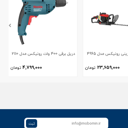
نی رونیکس مدل 4965
دریل برقی 400 وات رونیکس مدل 2110
3
4,799,000
23,659,000
تومان
تومان
ثبت