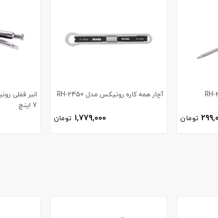
آچار همه کاره رونیکس مدل RH-2450
7 اینچ
1,779,000
299,
تومان
تومان