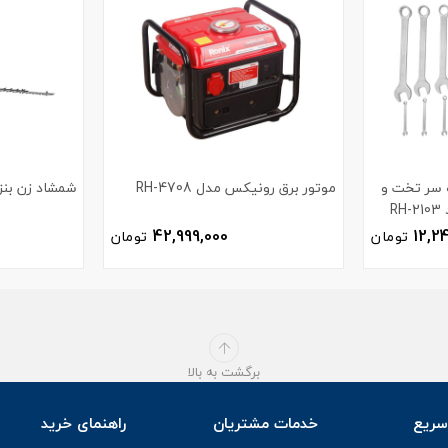
ر یک سر تخت و
موتور برق رونیکس مدل RH-4708
شمشاد زن بنزی
R
42,999,000
12,2
تومان
تومان
برگشت به بالا
ریع
خدمات مشتریان
راهنمای خرید