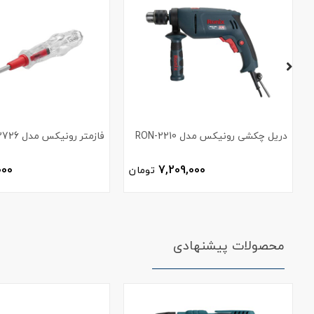
دریل چکشی رونیکس مدل RON-2210
فازمتر رونیکس مدل RH-2726
000
7,209,000
تومان
محصولات پیشنهادی