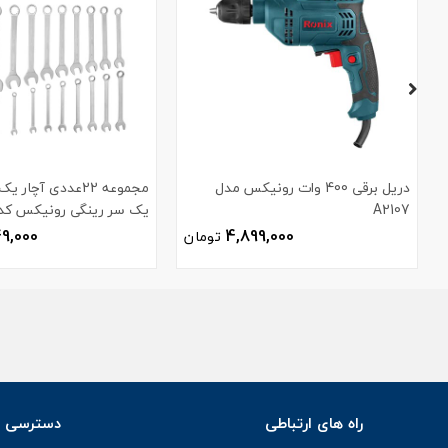
دریل برقی 400 وات رونیکس مدل
مجموعه 22عددی آچا
A2107
یک سر رینگی رونیکس کد H-2103
49,000
4,899,000
تومان
راه های ارتباطی
دسترسی س