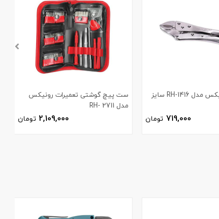
انبر قفلی رونیکس مدل RH-1416 سایز
ست پیچ گوشتی تعمیرات رونیکس
مدل 2711 -RH
ر
2,109,000
719,000
تومان
تومان