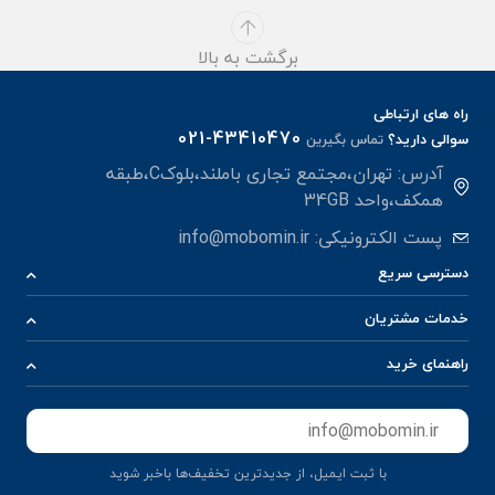
برگشت به بالا
راه های ارتباطی
021-43410470
سوالی دارید؟
تماس بگیرین
آدرس: تهران،مجتمع تجاری باملند،بلوکC،طبقه
همکف،واحد 34GB
پست الکترونیکی:
info@mobomin.ir
دسترسی سریع
خدمات مشتریان
راهنمای خرید
ثبت
با ثبت ایمیل، از جدید‌ترین تخفیف‌ها با‌خبر شوید