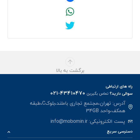
برگشت به بالا
راه های ارتباطی
021-43410470
سوالی دارید؟
تماس بگیرین
آدرس: تهران،مجتمع تجاری باملند،بلوکC،طبقه
همکف،واحد 34GB
پست الکترونیکی:
info@mobomin.ir
دسترسی سریع