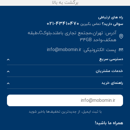
برگشت به بالا
راه های ارتباطی
021-43410470
سوالی دارید؟
تماس بگیرین
آدرس: تهران،مجتمع تجاری باملند،بلوکC،طبقه
همکف،واحد 34GB
پست الکترونیکی:
info@mobomin.ir
دسترسی سریع
خدمات مشتریان
راهنمای خرید
ثبت
با ثبت ایمیل، از جدید‌ترین تخفیف‌ها با‌خبر شوید
همراه ما باشید!