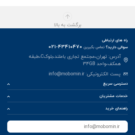
برگشت به بالا
راه های ارتباطی
021-43410470
سوالی دارید؟
تماس بگیرین
آدرس: تهران،مجتمع تجاری باملند،بلوکC،طبقه
همکف،واحد 34GB
پست الکترونیکی:
info@mobomin.ir
دسترسی سریع
خدمات مشتریان
راهنمای خرید
ثبت